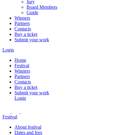
Jury
Board Members
Guide
Winners
Partners
Contacts
Buy a ticket
Submit your work
Login
Home
Festival
Winners
Partners
Contacts
Buy a ticket
Submit your work
Login
Festival
About festival
Dates and fees