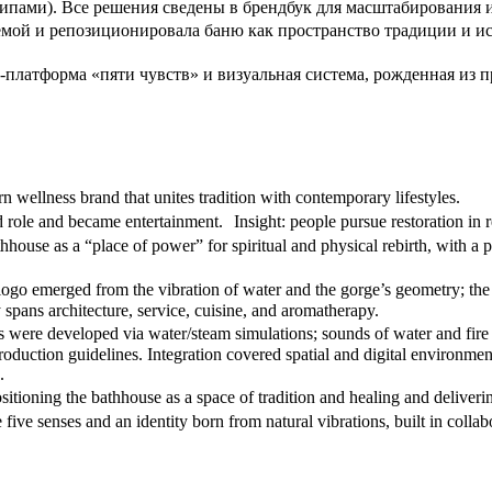
нципами). Все решения сведены в брендбук для масштабирования и
ой и репозиционировала баню как пространство традиции и исц
платформа «пяти чувств» и визуальная система, рожденная из 
wellness brand that unites tradition with contemporary lifestyles.
ed role and became entertainment. Insight: people pursue restoration in 
house as a “place of power” for spiritual and physical rebirth, with a
 logo emerged from the vibration of water and the gorge’s geometry; the 
spans architecture, service, cuisine, and aromatherapy.
s were developed via water/steam simulations; sounds of water and fire
roduction guidelines. Integration covered spatial and digital environm
.
itioning the bathhouse as a space of tradition and healing and deliveri
e five senses and an identity born from natural vibrations, built in coll