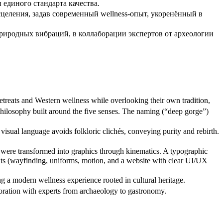
 единого стандарта качества.
еления, задав современный wellness-опыт, укоренённый в
природных вибраций, в коллаборации экспертов от археологии
retreats and Western wellness while overlooking their own tradition,
 philosophy built around the five senses. The naming (“deep gorge”)
visual language avoids folkloric clichés, conveying purity and rebirth.
 were transformed into graphics through kinematics. A typographic
ents (wayfinding, uniforms, motion, and a website with clear UI/UX
ng a modern wellness experience rooted in cultural heritage.
aboration with experts from archaeology to gastronomy.