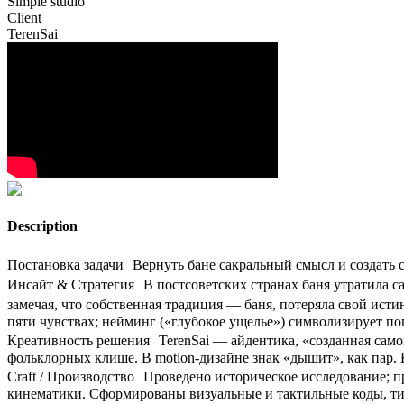
Simple studio
Client
TerenSai
Description
Постановка задачи Вернуть бане сакральный смысл и создать 
Инсайт & Стратегия В постсоветских странах баня утратила са
замечая, что собственная традиция — баня, потеряла свой ист
пяти чувствах; нейминг («глубокое ущелье») символизирует по
Креативность решения TerenSai — айдентика, «созданная сам
фольклорных клише. В motion-дизайне знак «дышит», как пар. К
Craft / Производство Проведено историческое исследование; п
кинематики. Сформированы визуальные и тактильные коды, тип