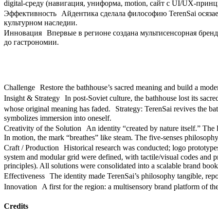
digital-среду (навигация, униформа, motion, сайт с UI/UX-при
Эффективность Айдентика сделала философию TerenSai осязаем
культурном наследии.
Инновация Впервые в регионе создана мультисенсорная бренд-
до гастрономии.
Challenge Restore the bathhouse’s sacred meaning and build a modern 
Insight & Strategy In post-Soviet culture, the bathhouse lost its sacr
whose original meaning has faded. Strategy: TerenSai revives the bath
symbolizes immersion into oneself.
Creativity of the Solution An identity “created by nature itself.” The
In motion, the mark “breathes” like steam. The five-senses philosophy 
Craft / Production Historical research was conducted; logo prototype
system and modular grid were defined, with tactile/visual codes and p
principles). All solutions were consolidated into a scalable brand book
Effectiveness The identity made TerenSai’s philosophy tangible, repos
Innovation A first for the region: a multisensory brand platform of th
Credits