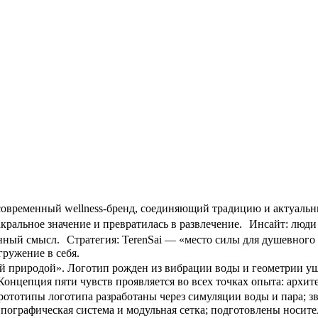
современный wellness-бренд, соединяющий традицию и актуальн
кральное значение и превратилась в развлечение. Инсайт: люди 
инный смысл. Стратегия: TerenSai — «место силы для душевного
гружение в себя.
ой природой». Логотип рожден из вибрации воды и геометрии у
онцепция пяти чувств проявляется во всех точках опыта: архите
рототипы логотипа разработаны через симуляции воды и пара; з
ографическая система и модульная сетка; подготовлены носите